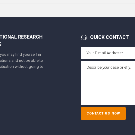
TIONAL RESEARCH
QUICK CONTACT
S
ou may find yourself in
tuations and not be able to
ituation without going to