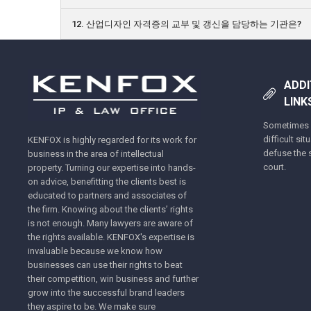
12. 산업디자인 자격증의 교부 및 갱신을 담당하는 기관은?
ADDI
LINK
Sometimes y
difficult si
KENFOX is highly regarded for its work for
defuse the s
business in the area of intellectual
court.
property. Turning our expertise into hands-
on advice, benefitting the clients best is
educated to partners and associates of
the firm. Knowing about the clients’ rights
is not enough. Many lawyers are aware of
the rights available. KENFOX's expertise is
invaluable because we know how
businesses can use their rights to beat
their competition, win business and further
grow into the successful brand leaders
they aspire to be. We make sure