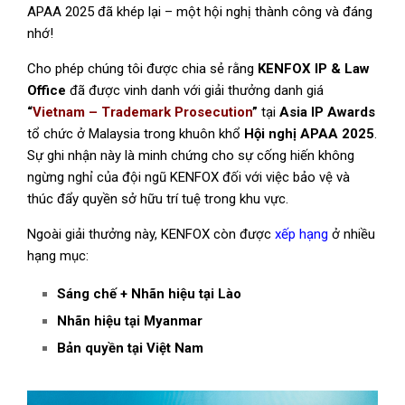
APAA 2025 đã khép lại – một hội nghị thành công và đáng
nhớ!
Cho phép chúng tôi được chia sẻ rằng
KENFOX IP & Law
Office
đã được vinh danh với giải thưởng danh giá
“
Vietnam – Trademark Prosecution
”
tại
Asia IP Awards
tổ chức ở Malaysia trong khuôn khổ
Hội nghị APAA 2025
.
Sự ghi nhận này là minh chứng cho sự cống hiến không
ngừng nghỉ của đội ngũ KENFOX đối với việc bảo vệ và
thúc đẩy quyền sở hữu trí tuệ trong khu vực.
Ngoài giải thưởng này, KENFOX còn được
xếp hạn
g
ở nhiều
hạng mục:
Sáng chế + Nhãn hiệu tại Lào
Nhãn hiệu tại Myanmar
Bản quyền tại Việt Nam