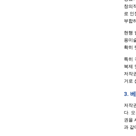
창의적
로 인
부합하
현행 
용미술
확히 
특히 
복제 
저작권
거로 
3.
저작권
다. 
권을 
과 같