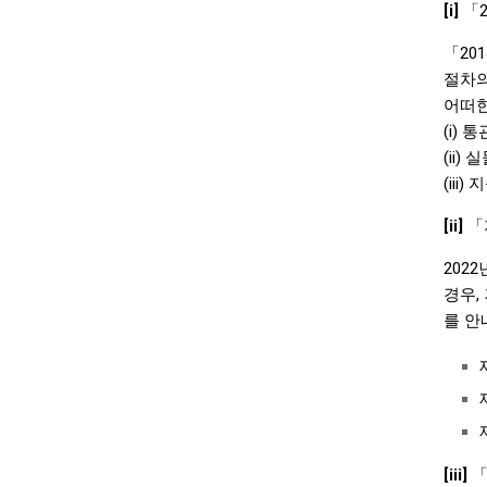
[i]
「2
「20
절차의
어떠한
(i) 
(ii)
(ii
[ii]
「
202
경우,
를 안
[iii]
「