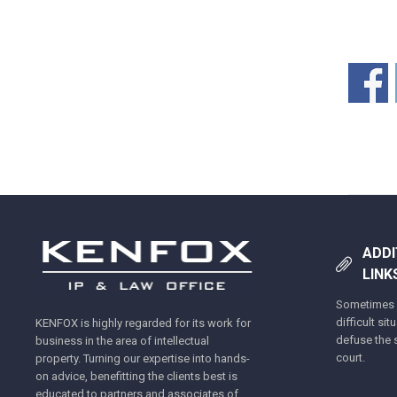
ADDI
LINK
Sometimes y
difficult si
KENFOX is highly regarded for its work for
defuse the s
business in the area of intellectual
court.
property. Turning our expertise into hands-
on advice, benefitting the clients best is
educated to partners and associates of