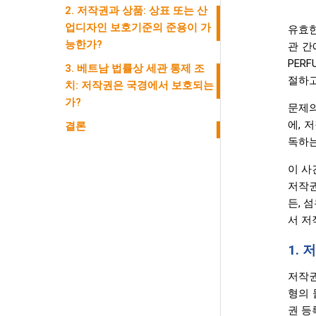
2. 저작권과 상품: 상표 또는 산
업디자인 보호기준의 준용이 가
유효한
능한가?
관 간
PER
3. 베트남 법률상 세관 통제 조
절하고
치: 저작권은 국경에서 보호되는
가?
문제의
에, 
결론
독하는
이 사
저작권
든, 
서 저
1.
저작권
형의 
권 등