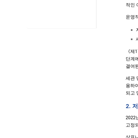
적인 
운영적
《제1
단계에
결여된
세관 
용하여
되고 
2.
202
고정되
상표나