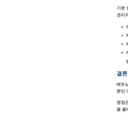
기본 
권리의
결론
베트남
뿐만 
쟁점은
을 올