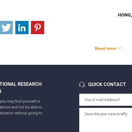
HONG,
Read more
TIONAL RESEARCH
QUICK CONTACT
S
ou may find yourself in
tuations and not be able to
ituation without going to