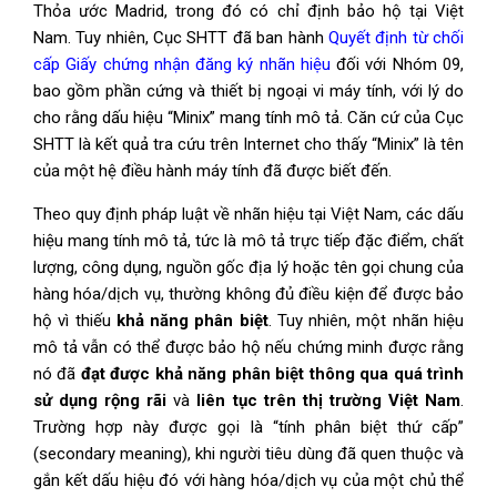
Thỏa ước Madrid, trong đó có chỉ định bảo hộ tại Việt
Nam. Tuy nhiên, Cục SHTT đã ban hành
Quyết định từ chối
cấp Giấy chứng nhận đăng ký nhãn hiệu
đối với Nhóm 09,
bao gồm phần cứng và thiết bị ngoại vi máy tính, với lý do
cho rằng dấu hiệu “Minix” mang tính mô tả. Căn cứ của Cục
SHTT là kết quả tra cứu trên Internet cho thấy “Minix” là tên
của một hệ điều hành máy tính đã được biết đến.
Theo quy định pháp luật về nhãn hiệu tại Việt Nam, các dấu
hiệu mang tính mô tả, tức là mô tả trực tiếp đặc điểm, chất
lượng, công dụng, nguồn gốc địa lý hoặc tên gọi chung của
hàng hóa/dịch vụ, thường không đủ điều kiện để được bảo
hộ vì thiếu
khả năng phân biệt
. Tuy nhiên, một nhãn hiệu
mô tả vẫn có thể được bảo hộ nếu chứng minh được rằng
nó đã
đạt được khả năng phân biệt thông qua quá trình
sử dụng rộng rãi
và
liên tục
trên thị trường Việt Nam
.
Trường hợp này được gọi là “tính phân biệt thứ cấp”
(secondary meaning), khi người tiêu dùng đã quen thuộc và
gắn kết dấu hiệu đó với hàng hóa/dịch vụ của một chủ thể