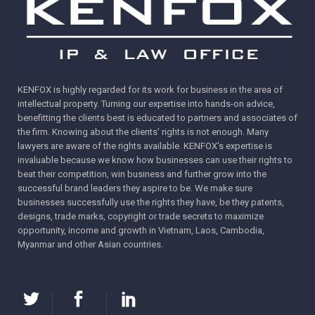
được đăng ký thành công tại nhiều quốc gia, đặc biệt
là các quốc gia sử dụng tiếng Anh như Úc và các
nước châu Âu – cho thấy dấu hiệu này không mang
tính mô tả vốn có và đã đạt được tính phân biệt.
KENFOX is highly regarded for its work for business in the area of
Những tiền lệ quốc tế này đóng vai trò như một minh
intellectual property. Turning our expertise into hands-on advice,
chứng thuyết phục, hỗ trợ mạnh mẽ cho yêu cầu bảo
benefitting the clients best is educated to partners and associates of
the firm. Knowing about the clients’ rights is not enough. Many
hộ tại Việt Nam.
L
lawyers are aware of the rights available. KENFOX's expertise is
invaluable because we know how businesses can use their rights to
ời kết
beat their competition, win business and further grow into the
successful brand leaders they aspire to be. We make sure
Sau quá trình khiếu nại kéo dài suốt chín năm, các lập luận
businesses successfully use the rights they have, be they patents,
kiên định và có cơ sở pháp lý vững chắc của KENFOX cuối
designs, trade marks, copyright or trade secrets to maximize
cùng đã thuyết phục được thẩm định viên của Cục Sở hữu
opportunity, income and growth in Vietnam, Laos, Cambodia,
trí tuệ Việt Nam (IPVN). Trên cơ sở xem xét lại toàn diện hồ
Myanmar and other Asian countries.
sơ và các chứng cứ bổ sung, thẩm định viên đã quyết định
rút lại Quyết định từ chối trước đó và chấp thuận cấp văn
bằng bảo hộ cho nhãn hiệu “MINIX” thuộc Nhóm 09.