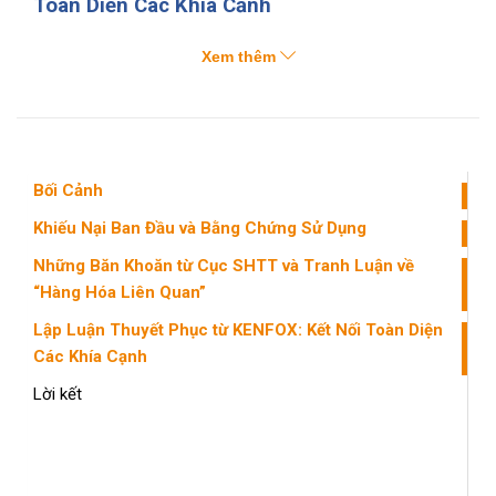
Toàn Diện Các Khía Cạnh
Để phản bác các quan ngại của thẩm định viên, KENFOX đã
Xem thêm
đưa ra một hệ thống lập luận chặt chẽ và toàn diện, tập
trung vào bốn trọng điểm then chốt:
Mối quan hệ bản chất giữa các loại hàng hóa:
KENFOX chỉ ra rằng, mặc dù “Android boxes” không
Bối Cảnh
được liệt kê cụ thể trong danh mục hàng hóa thuộc
Khiếu Nại Ban Đầu và Bằng Chứng Sử Dụng
Nhóm 09, nhưng chúng có mối liên hệ mật thiết với
Những Băn Khoăn từ Cục SHTT và Tranh Luận về
các sản phẩm đã chỉ định. Về mặt chức năng và công
“Hàng Hóa Liên Quan”
nghệ, Android boxes là một dạng máy tính thu nhỏ,
Lập Luận Thuyết Phục từ KENFOX: Kết Nối Toàn Diện
nằm trong phạm vi hiểu biết mở rộng của người tiêu
Các Khía Cạnh
dùng hiện đại về “thiết bị máy tính” hoặc “thiết bị kỹ
Lời kết
thuật số”.
Diễn giải rộng khái niệm “thiết bị ngoại vi máy
tính”:
KENFOX nhấn mạnh rằng cần áp dụng cách hiểu