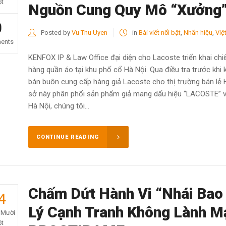
t
Nguồn Cung Quy Mô “Xưởng”
0
Posted by
Vu Thu Uyen
in
Bài viết nổi bật
,
Nhãn hiệu
,
Việ
ents
KENFOX IP & Law Office đại diện cho Lacoste triển khai ch
hàng quần áo tại khu phố cổ Hà Nội. Qua điều tra trước khi
bán buôn cung cấp hàng giả Lacoste cho thị trường bán lẻ 
sở này phân phối sản phẩm giả mang dấu hiệu “LACOSTE” và 
Hà Nội, chúng tôi...
CONTINUE READING
Chấm Dứt Hành Vi “Nhái Bao
4
Lý Cạnh Tranh Không Lành 
 Mười
t