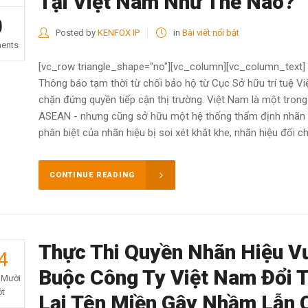
Tại Việt Nam Như Thế Nào?
0
Posted by
KENFOX IP
in
Bài viết nổi bật
ents
[vc_row triangle_shape="no"][vc_column][vc_column_text] Đ
Thông báo tạm thời từ chối bảo hộ từ Cục Sở hữu trí tuệ V
chặn đứng quyền tiếp cận thị trường. Việt Nam là một tron
ASEAN - nhưng cũng sở hữu một hệ thống thẩm định nhãn h
phân biệt của nhãn hiệu bị soi xét khắt khe, nhãn hiệu đối c
CONTINUE READING
Thực Thi Quyền Nhãn Hiệu V
4
Buộc Công Ty Việt Nam Đổi 
 Mười
t
Lại Tên Miền Gây Nhầm Lẫn 