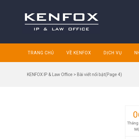
TRANG CHỦ
VỀ KENFOX
DỊCH VỤ
N
KENFOX IP & Law Office
>
Bài viết nổi bật
(Page 4)
0
NGUỒN LỰC
Tháng
Bản tin/ Ấn phẩm
Mộ
Danh bạ SHTT