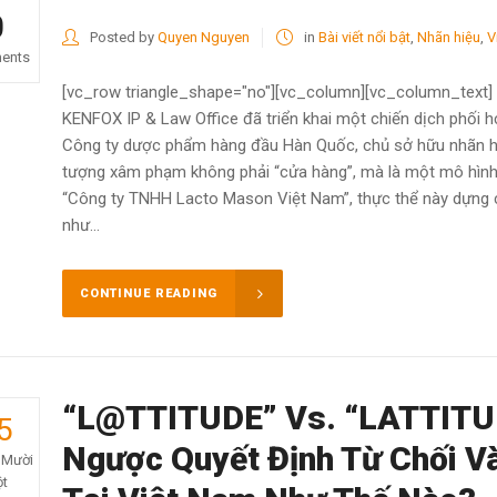
0
Posted by
Quyen Nguyen
in
Bài viết nổi bật
,
Nhãn hiệu
,
V
ents
[vc_row triangle_shape="no"][vc_column][vc_column_text] T
KENFOX IP & Law Office đã triển khai một chiến dịch phối 
Công ty dược phẩm hàng đầu Hàn Quốc, chủ sở hữu nhãn h
tượng xâm phạm không phải “cửa hàng”, mà là một mô hình g
“Công ty TNHH Lacto Mason Việt Nam”, thực thể này dựng 
như...
CONTINUE READING
“L@TTITUDE” Vs. “LATTITU
5
Ngược Quyết Định Từ Chối V
 Mười
t