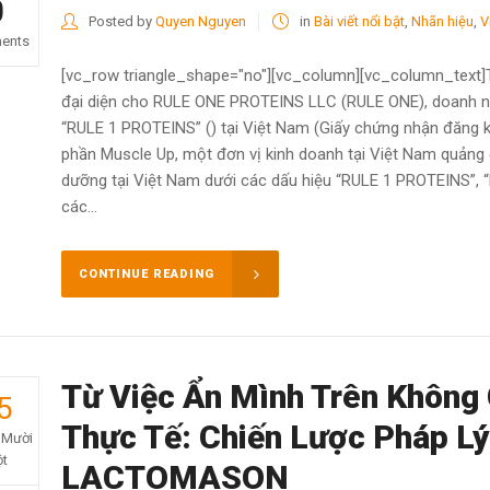
0
Posted by
Quyen Nguyen
in
Bài viết nổi bật
,
Nhãn hiệu
,
V
ents
[vc_row triangle_shape="no"][vc_column][vc_column_text]T
đại diện cho RULE ONE PROTEINS LLC (RULE ONE), doanh ng
“RULE 1 PROTEINS” () tại Việt Nam (Giấy chứng nhận đăng k
phần Muscle Up, một đơn vị kinh doanh tại Việt Nam quảng 
dưỡng tại Việt Nam dưới các dấu hiệu “RULE 1 PROTEINS”, 
các...
CONTINUE READING
Từ Việc Ẩn Mình Trên Không
5
Thực Tế: Chiến Lược Pháp L
 Mười
t
LACTOMASON