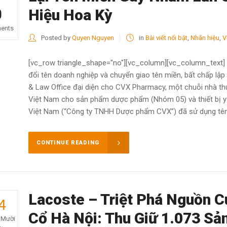
0
Hiệu Hoa Kỳ
ents
Posted by
Quyen Nguyen
in
Bài viết nổi bật
,
Nhãn hiệu
,
V
[vc_row triangle_shape="no"][vc_column][vc_column_text] 
đổi tên doanh nghiệp và chuyển giao tên miền, bất chấp lập 
& Law Office đại diện cho CVX Pharmacy, một chuỗi nhà thu
Việt Nam cho sản phẩm dược phẩm (Nhóm 05) và thiết bị y t
Việt Nam (“Công ty TNHH Dược phẩm CVX”) đã sử dụng tên d
CONTINUE READING
Lacoste – Triệt Phá Nguồn C
4
Cổ Hà Nội: Thu Giữ 1.073 Sả
 Mười