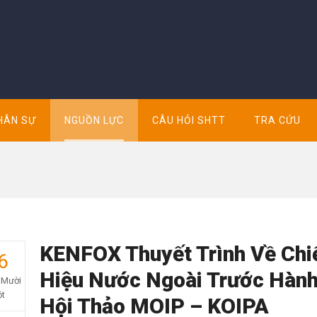
HÂN SỰ
NGUỒN LỰC
CÂU HỎI SHTT
TRA CỨU
KENFOX Thuyết Trình Về Chi
6
Hiệu Nước Ngoài Trước Hành
 Mười
t
Hội Thảo MOIP – KOIPA