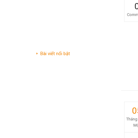
Tin tức pháp lý
Comm
Văn bản pháp luật
Tin tức pháp lý
Tin tức
Bài viết nổi bật
Video nổi bật
Vụ việc điển hình
Từ điển pháp lý
Sự kiện
0
Tháng
Mộ