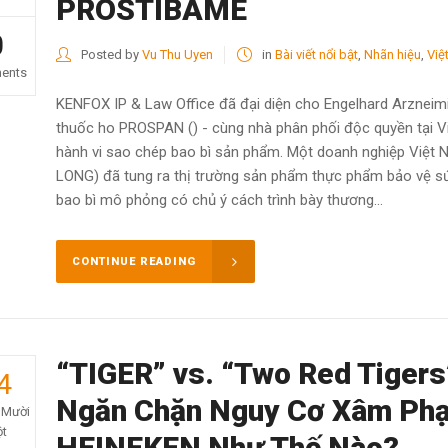
PROSTIBAME
0
Posted by
Vu Thu Uyen
in
Bài viết nổi bật
,
Nhãn hiệu
,
Việ
ents
KENFOX IP & Law Office đã đại diện cho Engelhard Arzneim
thuốc ho PROSPAN () - cùng nhà phân phối độc quyền tại Vi
hành vi sao chép bao bì sản phẩm. Một doanh nghiệp Việ
LONG) đã tung ra thị trường sản phẩm thực phẩm bảo vệ sứ
bao bì mô phỏng có chủ ý cách trình bày thương...
CONTINUE READING
“TIGER” vs. “Two Red Tigers
4
Ngăn Chặn Nguy Cơ Xâm Phạ
 Mười
t
HEINEKEN Như Thế Nào?